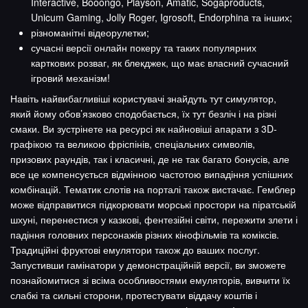
Interactive, Booongo, Playson, Amatic, Sogaproducts,
Unicum Gaming, Jolly Roger, Igrosoft, Endorphina та інших;
різноманітні відеорулетки;
сучасні версії онлайн покеру та таких популярних
карткових розваг, як блекджек, що має власний сучасний
ігровий механізм!
Навіть найвибагливіші користувачі знайдуть тут симулятор,
який йому обов’язково сподобається, їх тут безліч і на різні
смаки. Ви зустрінете на ресурсі як найновіші апарати з 3D-
графікою та великою фріспінів, спеціальних символів,
призових раундів, так і класичні, де не так багато бонусів, але
все це компенсується відмінною частотою випадіння успішних
комбінацій. Тематик слотів на порталі також вистачає. Гемблер
може відправитися підкорювати морські простори на піратській
шхуні, перенестися у казкові, фентезійні світи, пережити злети і
падіння головних персонажів різних кінофільмів та коміксів.
Традиційні фруктові емулятори також до ваших послуг.
Запустивши гамінатори у демонстраційній версії, ви зможете
познайомитися зі всіма особливостями емуляторів, вивчити їх
слабкі та сильні сторони, протестувати віддачу коштів і