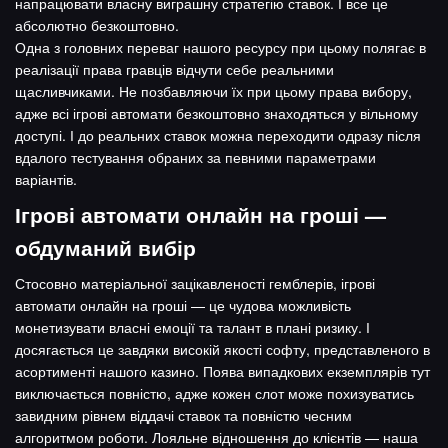
напрацювати власну виграшну стратегію ставок. І все це
абсолютно безкоштовно.
Одна з головних переваг нашого ресурсу при цьому полягає в
реалізації права гравців відчути себе реальними
щасливчиками. Не позбавляючи їх при цьому права вибору,
адже всі ігрові автомати безкоштовно знаходяться у вільному
доступі. І до реальних ставок можна переходити одразу після
вдалого тестування обраних за певними параметрами
варіантів.
Ігрові автомати онлайн на гроші —
обдуманий вибір
Стосовно матеріальної зацікавленості гемблерів, ігрові
автомати онлайн на гроші — це чудова можливість
монетизувати власні емоції та талант в плані ризику. І
досягається це завдяки високій якості софту, представленого в
асортименті нашого казино. Поява випадкових екземплярів тут
виключається повністю, адже кожен слот може похизуватись
завидним рівнем віддачі ставок та повністю чесним
алгоритмом роботи. Лояльне відношення до клієнтів — наша