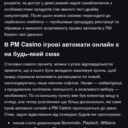
розуміти, як доступ у демо режимі задля ознайомлення з
особливостями продуктів (так званого тест-драйву
симуляторів). Після цього можна сміливо переходити до
серйозного гемблінгу — пройшовши процедуру реєстрації та
обравши з чималого асортименту ігрових автоматів у ПМ
Казино свої ідеальні.
В PM Casino ігрові автомати онлайн є
на будь-який смак
Стосовно самого проекту, можна з усією відповідальністю
заявляти, що в нього було вкладено максимум зусиль, щоб
гравці отримали можливість релаксувати по повній,
насолоджуючись лише якісним софтом. Умови — найвигідніші,
з продуманою політикою лояльності, а можливості вибору —
необмежені. По останньому пункту вже був коментар вищу в
огляді, але тепер розглянемо ще більш досконально, які саме
ігрові автомати онлайн в PM Casino пропонуються до уваги.
Отже, задля відволікання від похмурих буднів ми пропонуємо:
типові слоти девелоперів Novomatic, Playtech, Williams