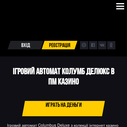
ВХІД
РЕЄСТРАЦІЯ
ІГРОВИЙ АВТОМАТ КОЛУМБ ДЕЛЮКС В
ПМ КАЗИНО
ИГРАТЬ НА ДЕНЬГИ
Ігровий автомат Columbus Deluxe з колекції інтернет казино