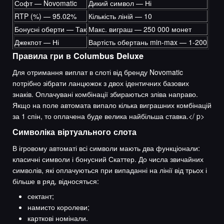
Софт — Novomatic
Дикий символ — Ні
RTP (%) — 95.02%
Кількість ліній — 10
Бонусні оберти — Так
Макс. виграш — 250 000 монет
Джекпот — Ні
Вартість обертань min-max — 1-200
Правила гри в Columbus Deluxe
Для отримання виплат в слоті від бренду Novomatic
потрібно зібрати ланцюжок з двох ідентичних базових
знаків. Оплачувані комбінації збираються зліва направо.
Якщо на поле автомата випало кілька виграшних комбінацій
за 1 спін, то оплачена буде велика найбільша ставка.</ p>
Символіка віртуального слота
В ігровому автоматі всі символи мають два функціонали:
класичні символи і бонусний Скаттер. До числа звичайних
символів, які оплачуються при випаданні на лінії від трьох і
більше в ряд, відносяться:
сектант;
намисто королеви;
карткові номінали.