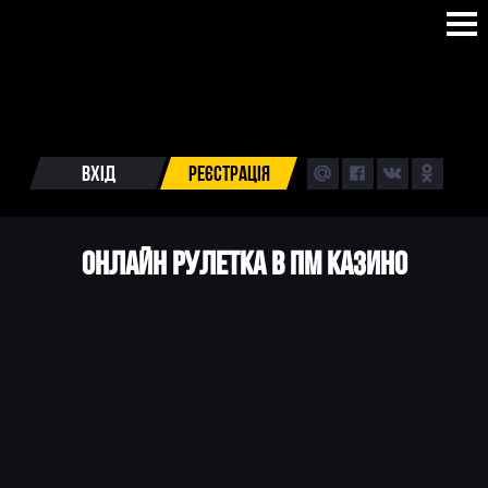
ВХІД
РЕЄСТРАЦІЯ
ОНЛАЙН РУЛЕТКА В ПМ КАЗИНО