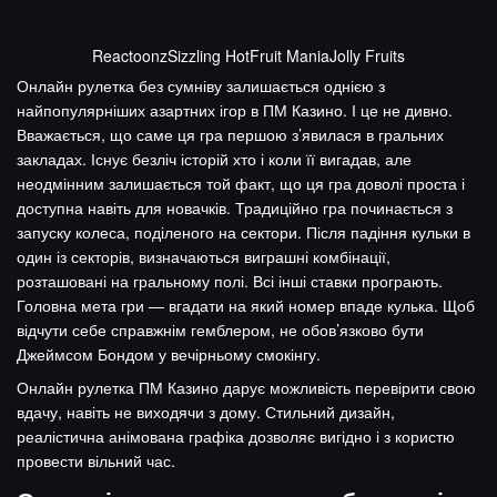
Reactoonz
Sizzling Hot
Fruit Mania
Jolly Fruits
Онлайн рулетка без сумніву залишається однією з
найпопулярніших азартних ігор в ПМ Казино. І це не дивно.
Вважається, що саме ця гра першою з’явилася в гральних
закладах. Існує безліч історій хто і коли її вигадав, але
неодмінним залишається той факт, що ця гра доволі проста і
доступна навіть для новачків. Традиційно гра починається з
запуску колеса, поділеного на сектори. Після падіння кульки в
один із секторів, визначаються виграшні комбінації,
розташовані на гральному полі. Всі інші ставки програють.
Головна мета гри — вгадати на який номер впаде кулька. Щоб
відчути себе справжнім гемблером, не обов’язково бути
Джеймсом Бондом у вечірньому смокінгу.
Онлайн рулетка ПМ Казино дарує можливість перевірити свою
вдачу, навіть не виходячи з дому. Стильний дизайн,
реалістична анімована графіка дозволяє вигідно і з користю
провести вільний час.