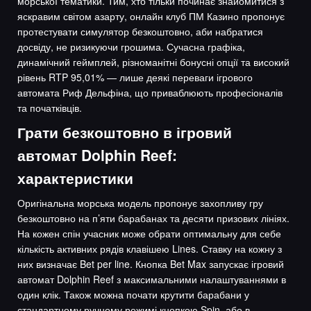
морської тематики. Тим, хто тільки починає знайомитися з
яскравим світом азарту, онлайн клуб
ПМ Казино
пропонує
протестувати симулятор безкоштовно, аби набратися
досвіду, не ризикуючи грошима. Сучасна графіка,
динамічний геймплей, різноманітні бонусні опції та високий
рівень RTP 95,01% — лише деякі переваги ігрового
автомата Риф Дельфіна, що приваблюють професіоналів
та початківців.
Грати безкоштовно в ігровий
автомат Dolphin Reef:
характеристики
Оригінальна морська модель пропонує захопливу гру
безкоштовно на п’яти барабанах та десяти призових лініях.
На кожен спін учасник може обрати оптимальну для себе
кількість активних рядів клавішею Lines. Ставку на кожну з
них визначає Bet per line. Кнопка Bet Max запускає ігровий
автомат Dolphin Reef з максимальними налаштуваннями в
один клік. Також можна почати крутити барабани у
стандартному ручному режимі кнопкою Spin, або в