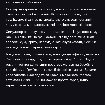
виграшних комбінаціях.
Скаттер — скриня зі скарбами, де між золотими монетами
сховався веселий восьминіг. Після створення вдалої
послідовності за участю спеціального символу, останній
анімується, а мешканець скрині привітно маше кінцівкою.
Симулятор пропонує всім, хто грає на гроші в українському
казино, збільшити виграш останнього вдалого спіна. Щоб
подвоїти суму призу, необхідно натиснути клавішу Gamble
та вгадати колір перевернутої карти.
Бонусний раунд починається, коли два дельфіни одночасно
з’являються на другому та четвертому барабанах. Під час
тематичної гри дві котушки перетворюються на басейн з
дельфінами. Гемблер отримує 5 фріспінів з двома Дикими
барабанами. Насолодитися красою морського ігрового
автомата Dolphin Reef ви можете просто зараз, якщо
зареєструєтесь в онлайн казино.