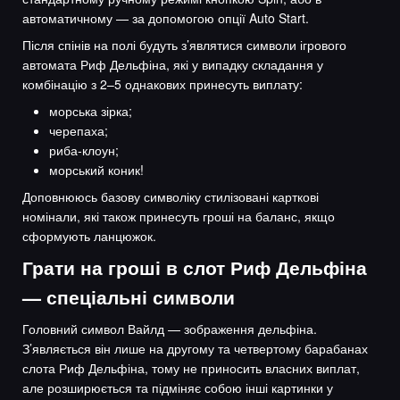
автоматичному — за допомогою опції Auto Start.
Після спінів на полі будуть з’являтися символи ігрового
автомата Риф Дельфіна, які у випадку складання у
комбінацію з 2–5 однакових принесуть виплату:
морська зірка;
черепаха;
риба-клоун;
морський коник!
Доповнююсь базову символіку стилізовані карткові
номінали, які також принесуть гроші на баланс, якщо
сформують ланцюжок.
Грати на гроші в слот Риф Дельфіна
— спеціальні символи
Головний символ Вайлд — зображення дельфіна.
З’являється він лише на другому та четвертому барабанах
слота Риф Дельфіна, тому не приносить власних виплат,
але розширюється та підміняє собою інші картинки у